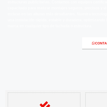
estructuras publicitarias. Contamos con equipos certific
capacitado para realizar montajes seguros, precisos y v
incluso en las alturas más desafiantes. Nuestra tecnolog
una instalación rápida, estable y duradera, optimizando l
marca en cualquier tipo de fachada o estructura.
CONTA