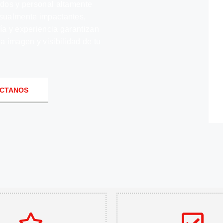
ados y personal altamente
isualmente impactantes,
ía y experiencia garantizan
a imagen y visibilidad de tu
CTANOS