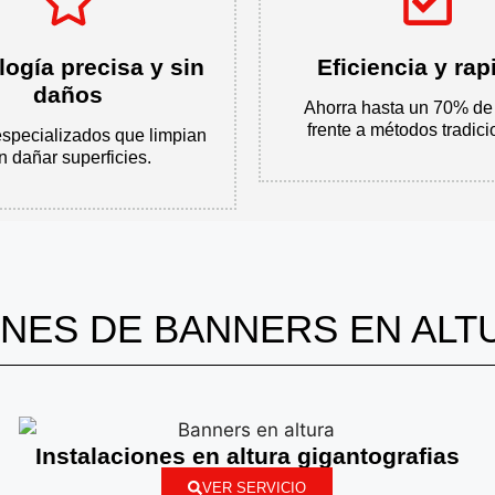
ogía precisa y sin
Eficiencia y rap
daños
Ahorra hasta un 70% de
frente a métodos tradici
specializados que limpian
n dañar superficies.
ONES DE BANNERS EN ALTU
Instalaciones en altura​ gigantografias
VER SERVICIO