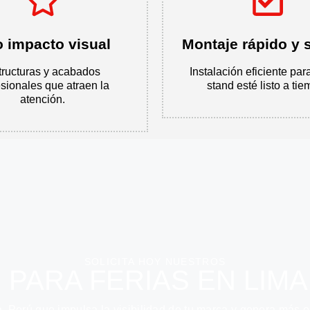
o impacto visual
Montaje rápido y 
tructuras y acabados
Instalación eficiente par
esionales que atraen la
stand esté listo a tie
atención.
SOLICITA HOY NUESTROS
 PARA FERIAS EN LIMA
a, Perú que impulsa la visibilidad de tu marca y genera más 