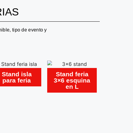
RIAS
ible, tipo de evento y
Stand isla
Stand feria
para feria
3×6 esquina
en L