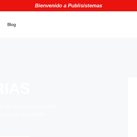
Bienvenido a Publisistemas
Blog
RIAS
de alto impacto con stands
onalizado y montaje