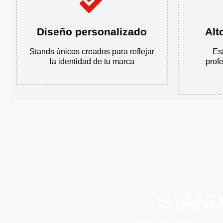
Diseño personalizado
Alt
Stands únicos creados para reflejar
Es
la identidad de tu marca
prof
STAND
Stand para ferias en Lim